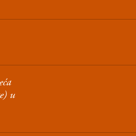
eća
e) u