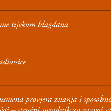
eme tijekom blagdana
adionice
usmena provjera znanja i sposobno
čaj – stručni suradnik za razvoj s