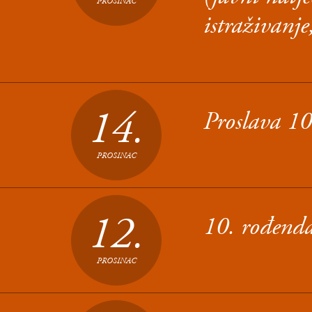
PROSINAC
istraživanj
14.
Proslava 10
PROSINAC
12.
10. rođenda
PROSINAC