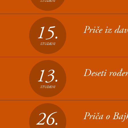
STUDENI
15.
Priče iz da
STUDENI
13.
Deseti rođe
STUDENI
26.
Priča o Bajk