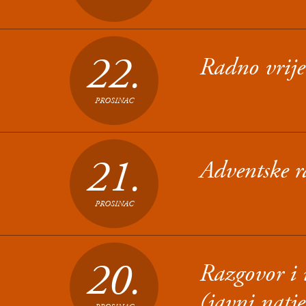
22.
Radno vrij
PROSINAC
21.
Adventske r
PROSINAC
20.
Razgovor i 
(javni natje