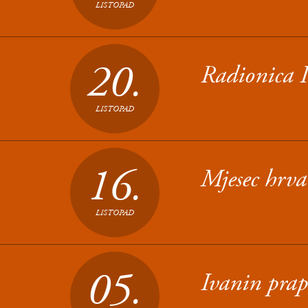
LISTOPAD
20.
Radionica I
LISTOPAD
16.
Mjesec hrva
LISTOPAD
05.
Ivanin prap