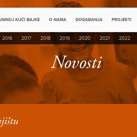
ANINOJ KUĆI BAJKE
O NAMA
DOGAĐANJA
PROJEKTI
2016
2017
2018
2019
2020
2021
2022
Novosti
jištu