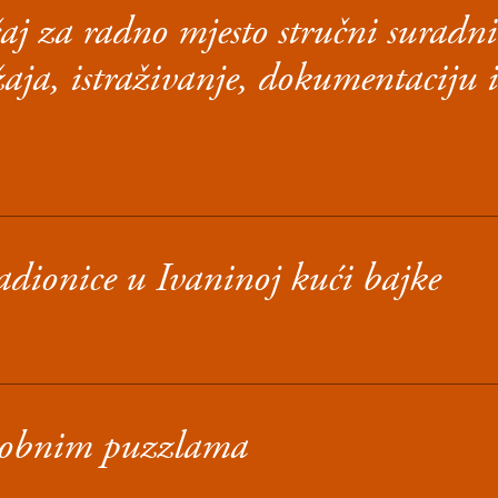
čaj za radno mjesto stručni suradn
žaja, istraživanje, dokumentaciju i
adionice u Ivaninoj kući bajke
robnim puzzlama