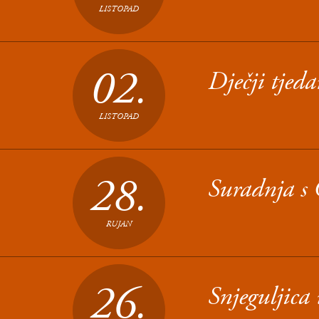
LISTOPAD
02.
Dječji tjed
LISTOPAD
28.
Suradnja s 
RUJAN
26.
Snjeguljica