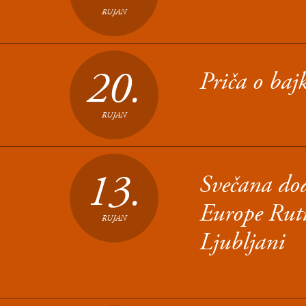
RUJAN
20.
Priča o ba
RUJAN
13.
Svečana dod
Europe Ruti
RUJAN
Ljubljani