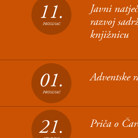
11.
Javni natje
razvoj sadr
PROSINAC
knjižnicu
01.
Adventske r
PROSINAC
21.
Priča o Ča