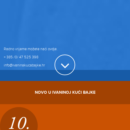
Radno vrijeme možete naći
ovdje
.
+ 385 /0/ 47 525 398
info@ivaninakucabajke.hr
NOVO U IVANINOJ KUĆI BAJKE
10.