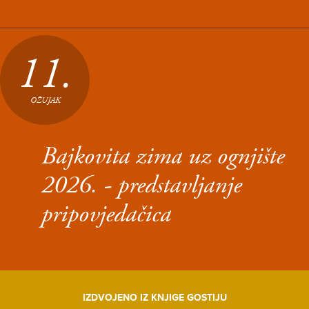
11.
OŽUJAK
Bajkovita zima uz ognjište
2026. - predstavljanje
pripovjedačica
IZDVOJENO IZ KNJIGE GOSTIJU