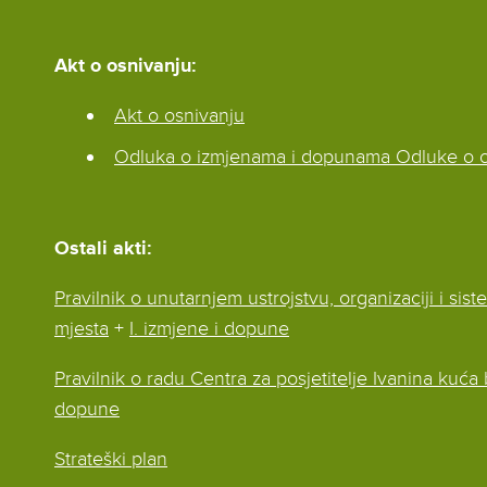
Akt o osnivanju:
Akt o osnivanju
Odluka o izmjenama i dopunama Odluke o o
Ostali akti:
Pravilnik o unutarnjem ustrojstvu, organizaciji i sist
mjesta
+
I. izmjene i dopune
Pravilnik o radu Centra za posjetitelje Ivanina kuća
dopune
Strateški plan