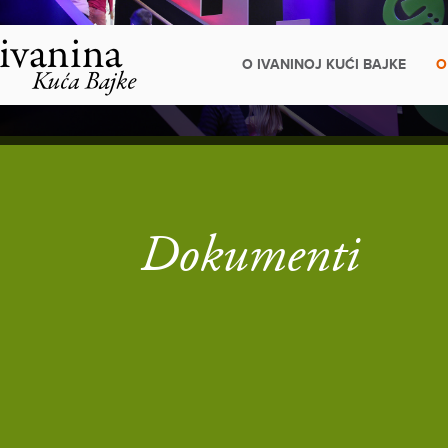
Napominjemo:
Ova
web
stranica
O IVANINOJ KUĆI BAJKE
O
uključuje
sustav
pristupačnosti.
Dokumenti