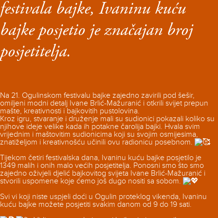
festivala bajke, Ivaninu kuću
bajke posjetio je značajan broj
posjetitelja.
Na 21. Ogulinskom festivalu bajke zajedno zavirili pod šešir,
omiljeni modni detalj Ivane Brlić-Mažuranić i otkrili svijet prepun
mašte, kreativnosti i bajkovitih pustolovina.
Kroz igru, stvaranje i druženje mali su sudionici pokazali koliko su
njihove ideje velike kada ih potakne čarolija bajki. Hvala svim
vrijednim i maštovitim sudionicima koji su svojim osmijesima,
znatiželjom i kreativnošću učinili ovu radionicu posebnom.
Tijekom četiri festivalska dana, Ivaninu kuću bajke posjetilo je
1349 malih i onih malo većih posjetitelja. Ponosni smo što smo
zajedno oživjeli djelić bajkovitog svijeta Ivane Brlić-Mažuranić i
stvorili uspomene koje ćemo još dugo nositi sa sobom.
Svi vi koji niste uspjeli doći u Ogulin proteklog vikenda, Ivaninu
kuću bajke možete posjetiti svakim danom od 9 do 19 sati.