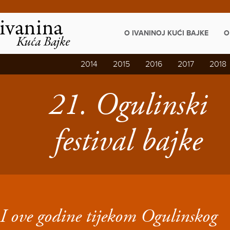
Napominjemo:
Ova
web
stranica
O IVANINOJ KUĆI BAJKE
O
uključuje
sustav
pristupačnosti.
2014
2015
2016
2017
2018
21. Ogulinski
festival bajke
I ove godine tijekom Ogulinskog