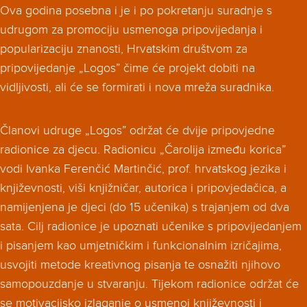
Ova godina posebna i je i po pokretanju suradnje s
udrugom za promociju usmenoga pripovijedanja i
popularizaciju znanosti, Hrvatskim društvom za
pripovijedanje „Logos” čime će projekt dobiti na
vidljivosti, ali će se formirati i nova mreža suradnika.
Članovi udruge „Logos” održat će dvije pripovjedne
radionice za djecu. Radionicu „Čarolija između korica”
vodi Ivanka Ferenčić Martinčić, prof. hrvatskog jezika i
književnosti, viši knjižničar, autorica i pripovjedačica, a
namijenjena je djeci (do 15 učenika) s trajanjem od dva
sata. Cilj radionice je upoznati učenike s pripovijedanjem
i pisanjem kao umjetničkim i funkcionalnim izričajima,
usvojiti metode kreativnog pisanja te osnažiti njihovo
samopouzdanje u stvaranju. Tijekom radionice održat će
se motivacijsko izlaganje o usmenoj književnosti i