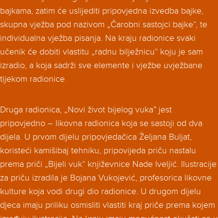
bajkama, zatim će uslijediti pripovjedna izvedba bajke,
skupna vježba pod nazivom „Čarobni sastojci bajke“, te
individualna vježba pisanja. Na kraju radionice svaki
učenik će dobiti vlastitu „radnu bilježnicu“ koju je sam
izradio, a koja sadrži sve elemente i vježbe uvježbane
tijekom radionice.
Druga radionica, „Novi život bijelog vuka” jest
pripovjedno – likovna radionica koja se sastoji od dva
dijela. U prvom dijelu pripovjedačica Željana Buljat,
koristeći kamišibaj tehniku, pripovijeda priču nastalu
prema priči „Bijeli vuk“ književnice Nade Iveljić. Ilustracije
za priču izradila je Bojana Vukojević, profesorica likovne
kulture koja vodi drugi dio radionice. U drugom dijelu
djeca imaju priliku osmisliti vlastiti kraj priče prema kojem