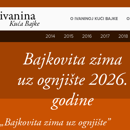
Napominjemo:
Ova
web
stranica
O IVANINOJ KUĆI BAJKE
O
uključuje
sustav
pristupačnosti.
2014
2015
2016
2017
2018
Bajkovita zima
uz ognjište 2026.
godine
„Bajkovita zima uz ognjište”