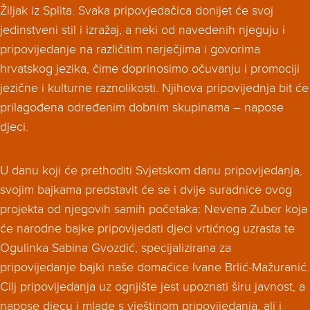
Žiljak iz Splita. Svaka pripovjedačica donijet će svoj
jedinstveni stil i izražaj, a neki od navedenih njeguju i
pripovijedanje na različitim narječjima i govorima
hrvatskog jezika, čime doprinosimo očuvanju i promociji
jezične i kulturne raznolikosti. Njihova pripovijednja bit će
prilagođena određenim dobnim skupinama – napose
djeci.
U danu koji će prethoditi Svjetskom danu pripovijedanja,
svojim bajkama predstavit će se i dvije suradnice ovog
projekta od njegovih samih početaka: Nevena Zuber koja
će narodne bajke pripovijedati djeci vrtićnog uzrasta te
Ogulinka Sabina Gvozdić, specijalizirana za
pripovijedanje bajki naše domaćice Ivane Brlić-Mažuranić.
Cilj pripovijedanja uz ognjište jest upoznati širu javnost, a
napose djecu i mlade s vještinom pripovijedanja, ali i