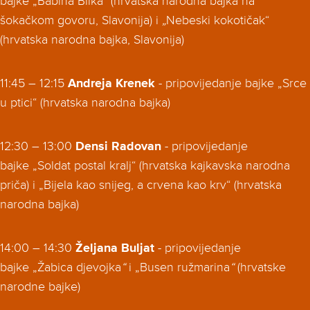
bajke „Babina Bilka“ (hrvatska narodna bajka na
šokačkom govoru, Slavonija) i
„
Nebeski kokotičak“
(hrvatska narodna bajka, Slavonija)
11:45 – 12:15
Andreja Krenek
- pripovijedanje bajke „Srce
u ptici“ (hrvatska narodna bajka)
12:30 – 13:00
Densi Radovan
- pripovijedanje
bajke „Soldat postal kralj“ (hrvatska kajkavska narodna
priča) i „Bijela kao snijeg, a crvena kao krv“ (hrvatska
narodna bajka)
14:00 – 14:30
Željana Buljat
- pripovijedanje
bajke „Žabica djevojka
“
i „Busen ružmarina
“
(hrvatske
narodne bajke)