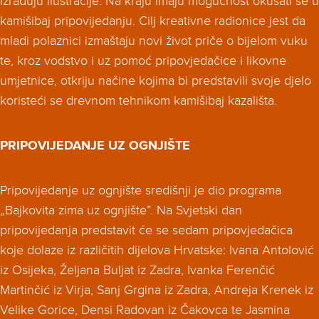
izrađuju ilustracije. Na kraju imaju mogućnost okušati se u
kamišibaj pripovijedanju. Cilj kreativne radionice jest da
mladi polaznici izmaštaju novi život priče o bijelom vuku
te, kroz vodstvo i uz pomoć pripovjedačice i likovne
umjetnice, otkriju načine kojima bi predstavili svoje djelo
koristeći se drevnom tehnikom kamišibaj kazališta.
PRIPOVIJEDANJE UZ OGNJIŠTE
Pripovijedanje uz ognjište središnji je dio programa
„Bajkovita zima uz ognjište”. Na Svjetski dan
pripovijedanja predstavit će se sedam pripovjedačica
koje dolaze iz različitih dijelova Hrvatske: Ivana Antolović
iz Osijeka, Željana Buljat iz Zadra, Ivanka Ferenčić
Martinčić iz Virja, Sanj Grgina iz Zadra, Andreja Krenek iz
Velike Gorice, Densi Radovan iz Čakovca te Jasmina