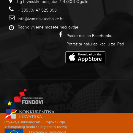
Trg hrvatskih rodoljuba 2, 47300 Ogulin
+ 385 /0/ 47 525 398
info@ivaninakucabajke.hr
Radno vrijeme možete naći
ovdje
.
Pratite nas na Facebooku
Potražite našu aplikaciju za iPad