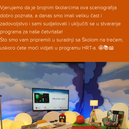
Vjerujemo da je brojnim školarcima ova scenografija
dobro poznata, a danas smo imali veliku čast i
zadovoljstvo i sami sudjelovati i uključiti se u stvaranje
programa za naše četvrtaše!
Što smo vam pripremili u suradnji sa Školom na trećem,
uskoro ćete moći vidjeti u programu HRT-a. 🤩📚📖