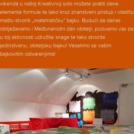
vikenda u našoj Kreativnoj sobi možete pratiti dane
elemente formule te tako kroz znanstveni pristup i vlastitu
maštu stvoriti „matematičku” bajku. Budući da danas
obilježavamo i Međunarodni dan obitelji, pozivamo vas da
u toj aktivnosti udružite snage te tako stvorite
jedinstvenu, obiteljsku bajku! Veselimo se vašim
bajkovitim ostvarenjima!