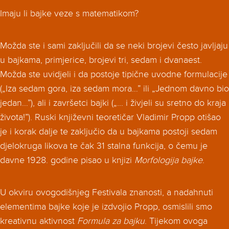
Imaju li bajke veze s matematikom?
Možda ste i sami zaključili da se neki brojevi često javljaju
u bajkama, primjerice, brojevi tri, sedam i dvanaest.
Možda ste uvidjeli i da postoje tipične uvodne formulacije
(„Iza sedam gora, iza sedam mora…” ili „Jednom davno bio
jedan…”), ali i završetci bajki („… i živjeli su sretno do kraja
života!”). Ruski književni teoretičar Vladimir Propp otišao
je i korak dalje te zaključio da u bajkama postoji sedam
djelokruga likova te čak 31 stalna funkcija, o čemu je
davne 1928. godine pisao u knjizi
Morfologija bajke
.
U okviru ovogodišnjeg Festivala znanosti, a nadahnuti
elementima bajke koje je izdvojio Propp, osmislili smo
kreativnu aktivnost
Formula za bajku
. Tijekom ovoga