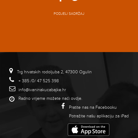
PODJELI SADRŽAJ
Trg hrvatskih rodoljuba 2, 47300 Ogulin
+ 385 /0/ 47 525 398
info@ivaninakucabajke.hr
Radno vrijeme možete naći
ovdje
.
Pratite nas na Facebooku
Potražite našu aplikaciju za iPad