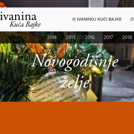
Napominjemo:
Ova
web
stranica
O IVANINOJ KUĆI BAJKE
O
uključuje
sustav
pristupačnosti.
2014
2015
2016
2017
2018
Novogodišnje
želje