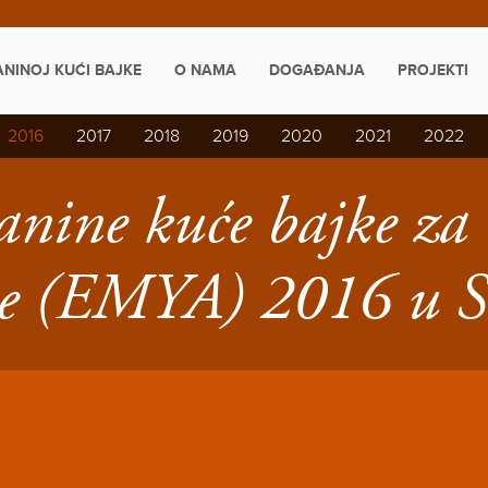
ANINOJ KUĆI BAJKE
O NAMA
DOGAĐANJA
PROJEKTI
2016
2017
2018
2019
2020
2021
2022
vanine kuće bajke za
e (EMYA) 2016 u S