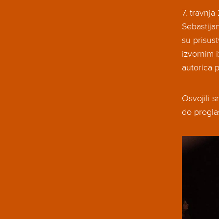
7. travnj
Sebastija
su prisust
izvornim i
autorica 
Osvojili s
do progla