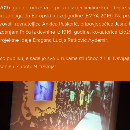
a 2016. godine održana je prezentacija Ivanine kuće bajke 
nu za nagradu Europski muzej godine (EMYA 2016). Na pre
vovali: ravnateljica Ankica Puškarić, pripovjedačica Jasna
zdanjem Priča iz davnine iz 1916. godine, ko-autorica izlož
projektne ideje Dragana Lucija Ratković Aydemir.
mo publiku, a sada je sve u rukama stručnog žirija. Navijaj
šenja u subotu 9. travnja!