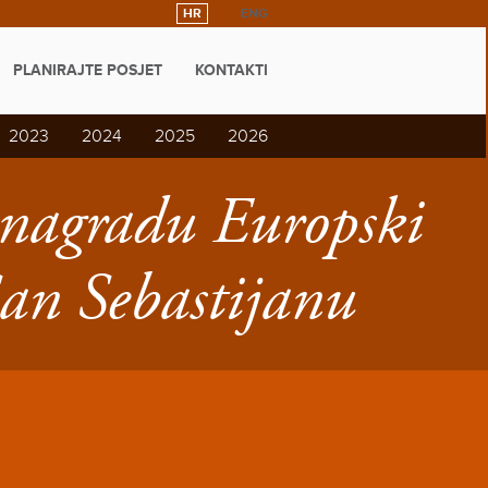
HR
ENG
PLANIRAJTE POSJET
KONTAKTI
2023
2024
2025
2026
 nagradu Europski
an Sebastijanu