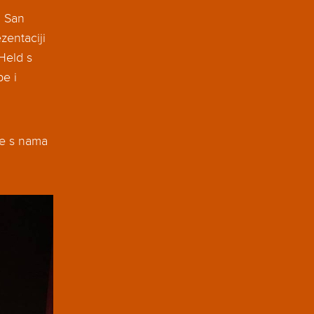
u San
zentaciji
 Held s
be i
te s nama