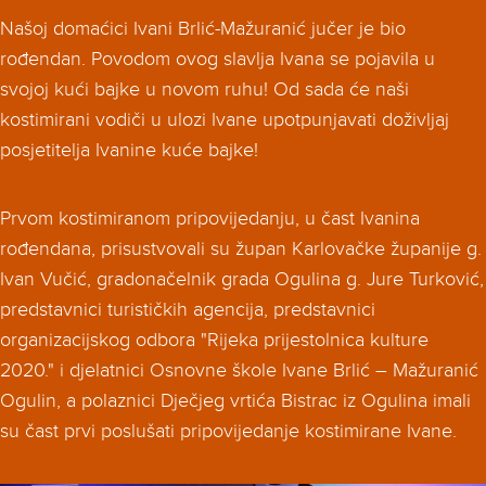
Našoj domaćici Ivani Brlić-Mažuranić jučer je bio
rođendan. Povodom ovog slavlja Ivana se pojavila u
svojoj kući bajke u novom ruhu! Od sada će naši
kostimirani vodiči u ulozi Ivane upotpunjavati doživljaj
posjetitelja Ivanine kuće bajke!
Prvom kostimiranom pripovijedanju, u čast Ivanina
rođendana, prisustvovali su župan Karlovačke županije g.
Ivan Vučić, gradonačelnik grada Ogulina g. Jure Turković,
predstavnici turističkih agencija, predstavnici
organizacijskog odbora "Rijeka prijestolnica kulture
2020." i djelatnici Osnovne škole Ivane Brlić – Mažuranić
Ogulin, a polaznici Dječjeg vrtića Bistrac iz Ogulina imali
su čast prvi poslušati pripovijedanje kostimirane Ivane.