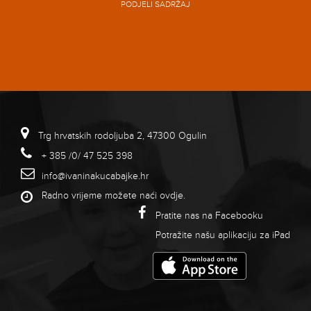
PODJELI SADRŽAJ
Trg hrvatskih rodoljuba 2, 47300 Ogulin
+ 385 /0/ 47 525 398
info@ivaninakucabajke.hr
Radno vrijeme možete naći
ovdje
.
Pratite nas na Facebooku
Potražite našu aplikaciju za iPad