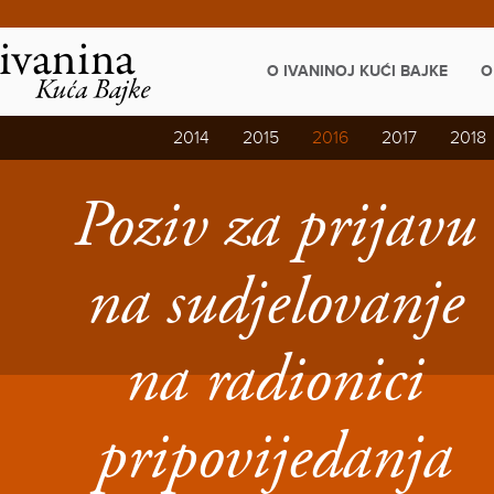
Napominjemo:
Ova
web
stranica
O IVANINOJ KUĆI BAJKE
O
uključuje
sustav
pristupačnosti.
2014
2015
2016
2017
2018
Poziv za prijavu
na sudjelovanje
na radionici
pripovijedanja