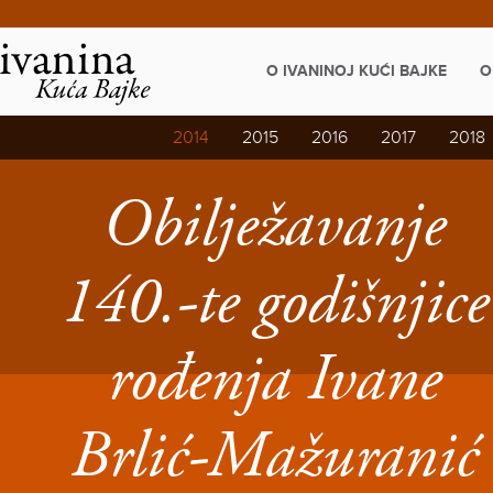
Napominjemo:
Ova
web
stranica
O IVANINOJ KUĆI BAJKE
O
uključuje
sustav
pristupačnosti.
2014
2015
2016
2017
2018
Obilježavanje
140.-te godišnjice
rođenja Ivane
Brlić-Mažuranić